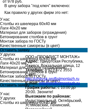
от 978 руб.
В цену забора "под ключ" включено:
Как правило у других фирм это нет:
У нас
Столбы из швелерра 60х40 мм
Лаги 40х20 мм
Материал для заборов (ограждения)
Бетонирование столбов в грунт
Монтаж забора по ГОСТу
Качественные саморезы (в цвет)
Оставить заявку
У других
ООО «ПРОФЛИСТ МОНТАЖ»
Столбы из швелерра 60х40 мм
Адрес:
Удмуртская Республика,
Лаги 40х20 мм
Ижевск, Вокзальная улица, 12
Материал для заборов (ограждения)
Телефон:
8 923 472 3553
Бетонирование столбов в грунт
Сайт:
Монтаж забора по ГОСТу
http://izhevsk.proflistmontazh.ru
Качественные саморезы (в цвет)
E-mail:
info@proflistmontazh.ru
Оставить заявку
График работы:
с 10:00 до
20:00. Звоните!
У нас
Выезжаем по районам:
У других
Индустриальный, Октябрьский,
Столбы из швелерра 60х40 мм
Устиновский, Ленинский,