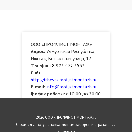
ООО «ПРОФЛИСТ МОНТАЖ»
Адрес:
Удмуртская Республика,
Ижевск, Вокзальная улица, 12
Телефон:
8 923 472 3553
Сайт:
http://izhevsk.proflistmontazh.ru
E-mail:
info@proflistmontazh.ru
График работы:
с 10:00 до 20:00.
Звоните!
Выезжаем по районам:
Индустриальный, Октябрьский,
2026 ООО «ПРОФЛИСТ МОНТАЖ» ,
Устиновский, Ленинский,
Строительство, установка, монтаж заборов и ограждений
Первомайский
в Ижевске