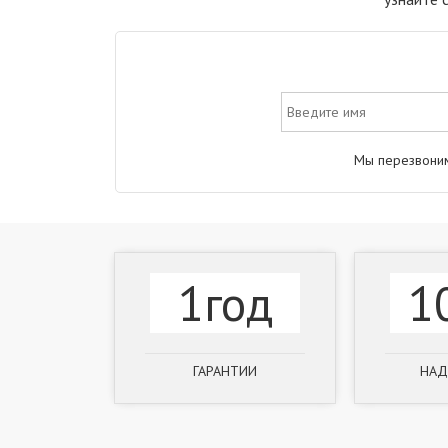
Мы перезвоним
1год
1
ГАРАНТИИ
НАД