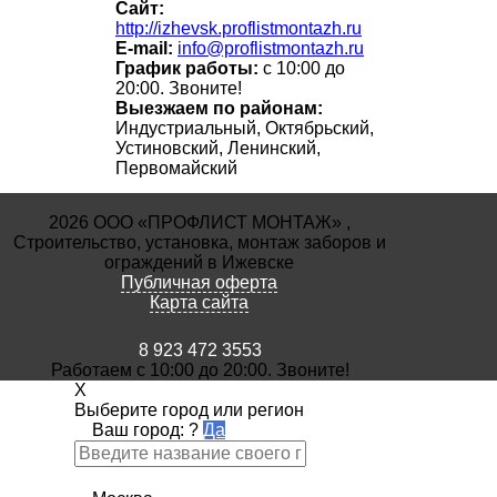
Сайт:
http://izhevsk.proflistmontazh.ru
E-mail:
info@proflistmontazh.ru
График работы:
с 10:00 до
20:00. Звоните!
Выезжаем по районам:
Индустриальный, Октябрьский,
Устиновский, Ленинский,
Первомайский
2026 ООО «ПРОФЛИСТ МОНТАЖ» ,
Строительство, установка, монтаж заборов и
ограждений в Ижевске
Публичная оферта
Карта сайта
8 923 472 3553
Работаем с 10:00 до 20:00. Звоните!
X
Выберите город или регион
Ваш город:
?
Да