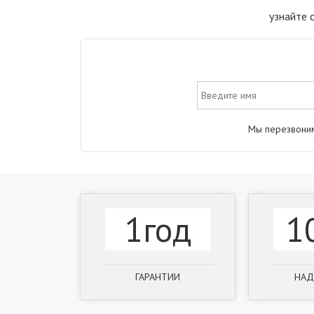
узнайте 
Мы перезвоним
1год
1
ГАРАНТИИ
НАД