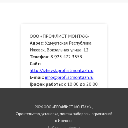
ООО «ПРОФЛИСТ МОНТАЖ»
Адрес:
Удмуртская Республика,
Ижевск, Вокзальная улица, 12
Телефон:
8 923 472 3553
Сайт:
http://izhevsk.proflistmontazh.ru
E-mail:
info@proflistmontazh.ru
График работы:
с 10:00 до 20:00.
Звоните!
Выезжаем по районам:
Индустриальный, Октябрьский,
2026 ООО «ПРОФЛИСТ МОНТАЖ» ,
Устиновский, Ленинский,
Строительство, установка, монтаж заборов и ограждений
Первомайский
в Ижевске
Публичная оферта