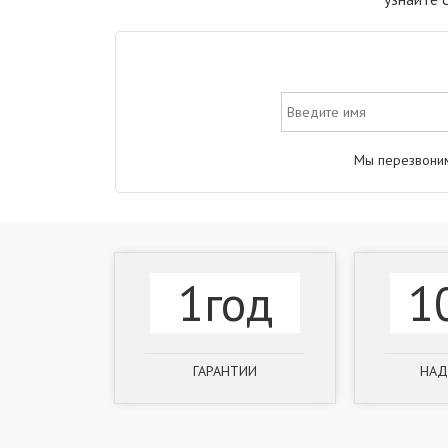
Мы перезвоним
1год
1
ГАРАНТИИ
НАД