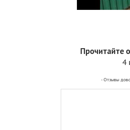
Прочитайте 
4 
- Отзывы дово