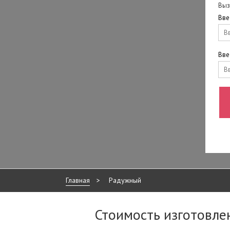
Выз
Вве
Вве
Главная
>
Радужный
Стоимость изготовле