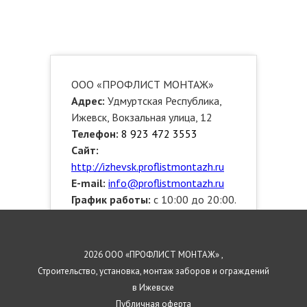
ООО «ПРОФЛИСТ МОНТАЖ»
Адрес:
Удмуртская Республика,
Ижевск, Вокзальная улица, 12
Телефон:
8 923 472 3553
Сайт:
http://izhevsk.proflistmontazh.ru
E-mail:
info@proflistmontazh.ru
График работы:
с 10:00 до 20:00.
Звоните!
Выезжаем по районам:
Индустриальный, Октябрьский,
2026 ООО «ПРОФЛИСТ МОНТАЖ» ,
Устиновский, Ленинский,
Строительство, установка, монтаж заборов и ограждений
Первомайский
в Ижевске
Публичная оферта