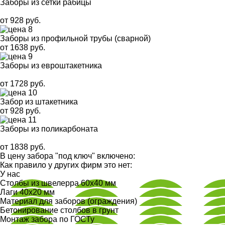
Заборы из сетки рабицы
от 928 руб.
Заборы из профильной трубы (сварной)
от 1638 руб.
Заборы из евроштакетника
от 1728 руб.
Забор из штакетника
от 928 руб.
Заборы из поликарбоната
от 1838 руб.
В цену забора "под ключ" включено:
Как правило у других фирм это нет:
У нас
Столбы из швелерра 60х40 мм
Лаги 40х20 мм
Материал для заборов (ограждения)
Бетонирование столбов в грунт
Монтаж забора по ГОСТу