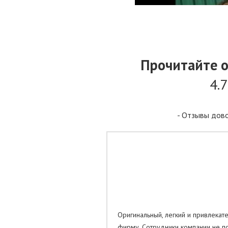
Прочитайте 
4.
- Отзывы дово
Оригинальный, легкий и привлекат
фирму. Сотрудники компании не по