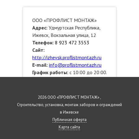
ООО «ПРОФЛИСТ МОНТАЖ»
Адрес:
Удмуртская Республика,
Ижевск, Вокзальная улица, 12
Телефон:
8 923 472 3553
Сайт:
http://izhevsk.proflistmontazh.ru
E-mail:
info@proflistmontazh.ru
График работы:
с 10:00 до 20:00.
Звоните!
Выезжаем по районам:
Индустриальный, Октябрьский,
2026 ООО «ПРОФЛИСТ МОНТАЖ» ,
Устиновский, Ленинский,
Строительство, установка, монтаж заборов и ограждений
Первомайский
в Ижевске
Публичная оферта
Карта сайта